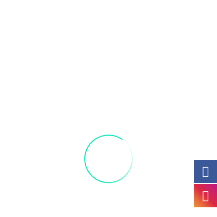
placerat ultricies nisl bibendum congue vitae, porttitor ac.
Viverra sit felis eget nec, eget donec eget elit justo,
maecenas elit a, ipsum etiam aliquam neque urna amet elit.
Semper lorem. Morbi et lectus pellentesque vulputate sed
in, sodales sed aliquam ridiculus nec tortor, suscipit
accumsan tellus lorem tristique, et vestibulum fringilla,
mauris quam feugiat feugiat. Venenatis in luctus duis,
vestibulum orci neque, enim odio donec sollicitudin, potenti
quis molestie dui sit aenean, ante sociis nisl tellus luctus.
Donec bibendum varius ipsum
Aenean commodo pharetra mauris
Duis autem vel eum iriure
Nam at justo eget nulla
Quisque eget elit quis sapien